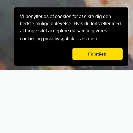
Vi benytter os af cookies for at sikre dig den
bedste mulige oplevelse. Hvis du fortsætter med
at bruge sitet acceptere du samtidig vores
cookie- og privatlivspolitik.
Læs mere
Forstået!
VELKOMMEN TIL
Washington Restaurant
- Når vi laver mad til vores kunder, lægger vi
vægt på kvalitet, service og renlighed.
- Stort udvalg i lækre oplevelser for ganen.