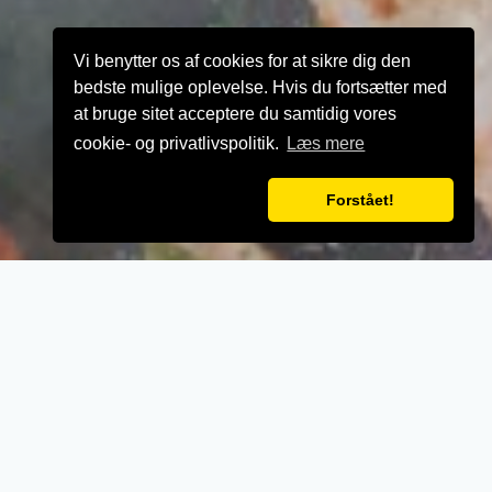
Vi benytter os af cookies for at sikre dig den
bedste mulige oplevelse. Hvis du fortsætter med
at bruge sitet acceptere du samtidig vores
cookie- og privatlivspolitik.
Læs mere
Forstået!
VELKOMMEN TIL
Washington Restaurant
- Når vi laver mad til vores kunder, lægger vi
vægt på kvalitet, service og renlighed.
- Stort udvalg i lækre oplevelser for ganen.