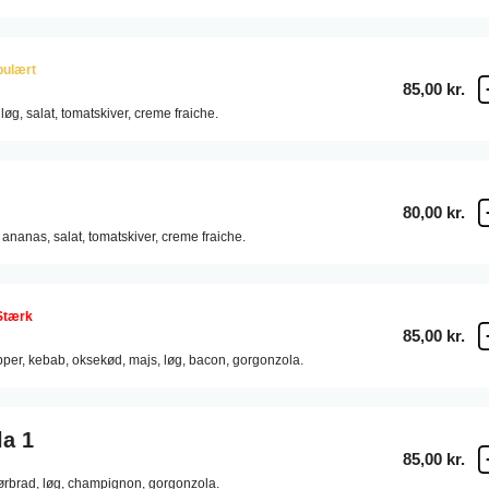
pulært
85,00 kr.
løg,
salat,
tomatskiver,
creme fraiche.
80,00 kr.
ananas,
salat,
tomatskiver,
creme fraiche.
Stærk
85,00 kr.
pper,
kebab,
oksekød,
majs,
løg,
bacon,
gorgonzola.
a 1
85,00 kr.
rbrad,
løg,
champignon,
gorgonzola.