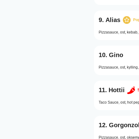
9.
Alias
Po
Pizzasauce,
ost,
kebab,
10.
Gino
Pizzasauce,
ost,
kylling,
11.
Hottii
Taco Sauce,
ost,
hot pe
12.
Gorgonzol
Pizzasauce,
ost,
oksemø