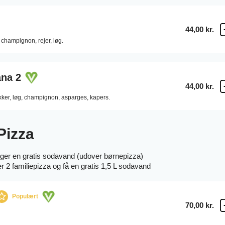
44,00 kr.
champignon,
rejer,
løg.
ana 2
44,00 kr.
kker,
løg,
champignon,
asparges,
kapers.
Pizza
lger en gratis sodavand (udover børnepizza)
r 2 familiepizza og få en gratis 1,5 L sodavand
Populært
70,00 kr.