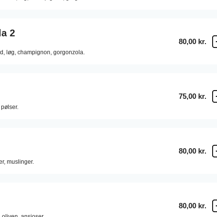
a 2
80,00 kr.
d,
løg,
champignon,
gorgonzola.
75,00 kr.
pølser.
80,00 kr.
er,
muslinger.
80,00 kr.
,
oliven,
ansjoser.