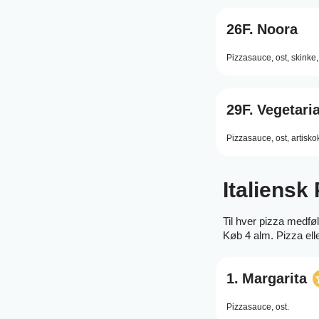
26F.
Noora
Pizzasauce,
ost,
skinke,
29F.
Vegetari
Pizzasauce,
ost,
artisko
Italiensk 
Til hver pizza medfø
Køb 4 alm. Pizza elle
1.
Margarita
Pizzasauce,
ost.