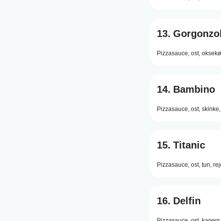
13.
Gorgonzol
Pizzasauce,
ost,
oksekø
14.
Bambino
Pizzasauce,
ost,
skinke,
15.
Titanic
Pizzasauce,
ost,
tun,
rej
16.
Delfin
Pizzasauce,
ost,
kapers